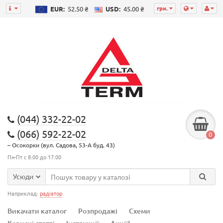
грн.
EUR:
52.50 ₴
USD:
45.00 ₴
(044) 332-22-02
(066) 592-22-02
0
– Осокорки (вул. Садова, 53-А буд. 43)
Пн-Пт с 8:00 до 17:00
Усюди
Наприклад:
радіатор
Викачати каталог
Розпродажі
Схеми