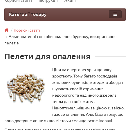
Корисні статті
Інструкції
Акції!
Категорії товару
Корисні статті
Альтернативні способи опалення будинку, використання
пелетів
Пелети для опалення
Ціни на енергоресурси щороку
зростають. Тому багато господарів
житлових будинків, котеджів або дач
шукають спосіб отримання
недорогого та надійного джерела
тепла для своїх жител.
Найоптимальнішим за ціною є, звісно,
газове опалення. Але, біда в тому, що
воно доступне лише якщо місто чи селище газифіковані.
Опалення дизелем, соляркою чи електроенергією дороге.