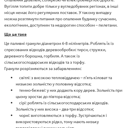
Вугілля топити добре тільки у вугледобувних регіонах, в інші
місця немає його регулярних поставок. У такому випадку
можна розглянути питання про опалення будинку сучасним,
екологічним, доступним та недорогим способом – пелетами.
Що це таке
Це паливні гранули діаметром 6-8 міліметрів. Роблять їх із
спресованих відходів деревообробки: тирси, стружки,
деревного борошна, горбиля. А також із
сільськогосподарських відходів та з торфу.
Гранули розрізняються за забарвленням:
світлі: з високою тепловіддачею – п'ять кіловат та
низькою зольністю у половину відсотка;
темно-бежеві: у них додають кору дерев. Зольність при
цьому зростає до півтора відсотка;
сірі: роблять із сільськогосподарських відходів.
Зольність у них висока – два-три відсотки;
чорні: виготовляються з торфу. Зустрічаються і
використовуються рідко, тому мають низьку
тепловіддачу і високу зольність.