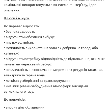
каміни, які використовуються як елемент інтер'єру, і для
опалення.
Плюси і мінуси
До переваг відносять:
• безпека здоров'я;
• відсутність небезпеки вибуху;
• низьку зольність;
• можливість використання золи як добрива на городі або
квітнику;
• відсутність потреби у відповідність до підключення, оскільки
пелети не мережевий ресурс;
• незалежність від постачання мережевих ресурсів таких газ,
електрика та гаряча вода;
• легкість у зберіганні та транспортуванні;
• низький рівень забруднення атмосфери викидами
вуглекислого газу.
До недоліків:
• високу ціну обладнання;