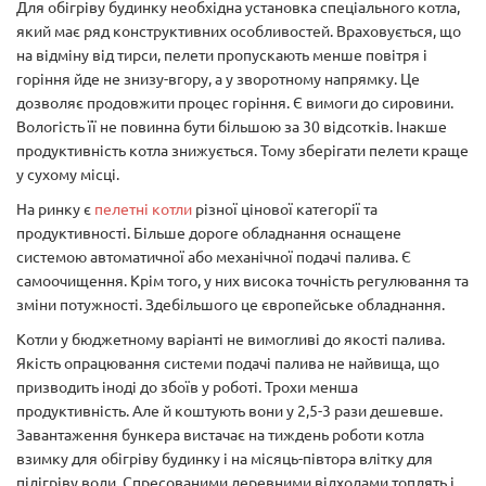
Для обігріву будинку необхідна установка спеціального котла,
який має ряд конструктивних особливостей. Враховується, що
на відміну від тирси, пелети пропускають менше повітря і
горіння йде не знизу-вгору, а у зворотному напрямку. Це
дозволяє продовжити процес горіння. Є вимоги до сировини.
Вологість її не повинна бути більшою за 30 відсотків. Інакше
продуктивність котла знижується. Тому зберігати пелети краще
у сухому місці.
На ринку є
пелетні котли
різної цінової категорії та
продуктивності. Більше дороге обладнання оснащене
системою автоматичної або механічної подачі палива. Є
самоочищення. Крім того, у них висока точність регулювання та
зміни потужності. Здебільшого це європейське обладнання.
Котли у бюджетному варіанті не вимогливі до якості палива.
Якість опрацювання системи подачі палива не найвища, що
призводить іноді до збоїв у роботі. Трохи менша
продуктивність. Але й коштують вони у 2,5-3 рази дешевше.
Завантаження бункера вистачає на тиждень роботи котла
взимку для обігріву будинку і на місяць-півтора влітку для
підігріву води. Спресованими деревними відходами топлять і