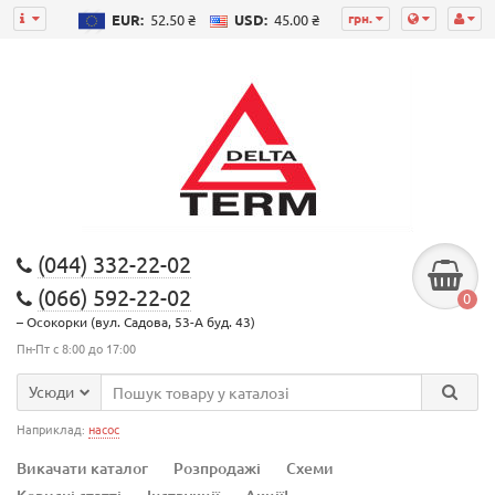
грн.
EUR:
52.50 ₴
USD:
45.00 ₴
(044) 332-22-02
(066) 592-22-02
0
– Осокорки (вул. Садова, 53-А буд. 43)
Пн-Пт с 8:00 до 17:00
Усюди
Наприклад:
насос
Викачати каталог
Розпродажі
Схеми