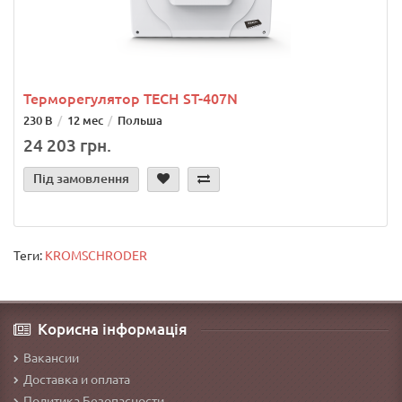
Терморегулятор TECH ST-407N
230 В
12 мес
Польша
24 203 грн.
Під замовлення
Теги:
KROMSCHRODER
Корисна інформація
Вакансии
Доставка и оплата
Политика Безопасности