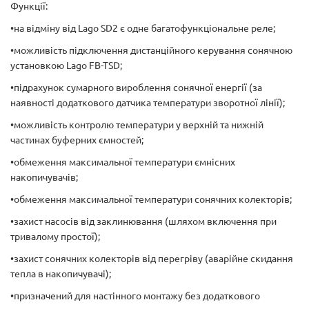
Функції:
•на відміну від Lago SD2 є одне багатофункціональне реле;
•можливість підключення дистанційного керування сонячною
установкою Lago FB-TSD;
•підрахунок сумарного вироблення сонячної енергії (за
наявності додаткового датчика температури зворотної лінії);
•можливість контролю температури у верхній та нижній
частинах буферних ємностей;
•обмеження максимальної температури ємнісних
накопичувачів;
•обмеження максимальної температури сонячних колекторів;
•захист насосів від заклинювання (шляхом включення при
тривалому простої);
•захист сонячних колекторів від перегріву (аварійне скидання
тепла в накопичувачі);
•призначений для настінного монтажу без додаткового