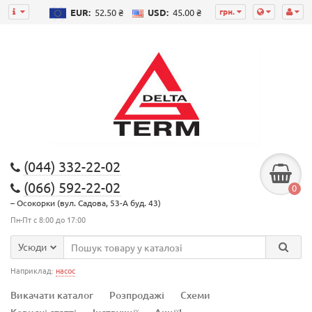
грн.
EUR:
52.50 ₴
USD:
45.00 ₴
(044) 332-22-02
(066) 592-22-02
0
– Осокорки (вул. Садова, 53-А буд. 43)
Пн-Пт с 8:00 до 17:00
Усюди
Наприклад:
насос
Викачати каталог
Розпродажі
Схеми