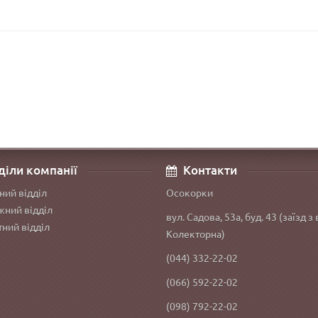
діли компанії
Контакти
ний відділ
Осокорки
ний відділ
вул. Садова, 53а, буд. 43 (заїзд з 
ний відділ
Колекторна)
(044) 332-22-02
(066) 592-22-02
(098) 792-22-02