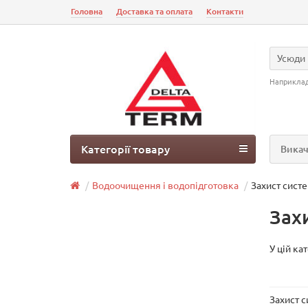
Головна
Доставка та оплата
Контакти
Усюди
Наприкла
Категорії товару
Викач
Водоочищення і водопідготовка
Захист сист
Зах
У цій ка
Захист 