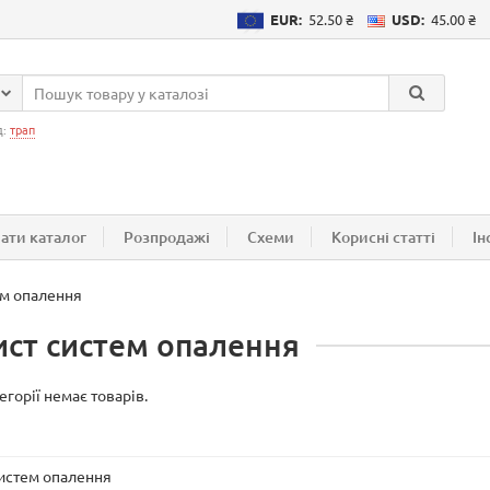
EUR:
52.50 ₴
USD:
45.00 ₴
д:
трап
ати каталог
Розпродажі
Схеми
Корисні статті
Ін
ем опалення
ист систем опалення
тегорії немає товарів.
систем опалення