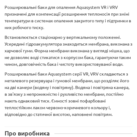
Розширювальні баки для опалення Aquasystem VR і VRV
призначені для компенсації розширення теплоносія при зміні
температури в системах опалення закритого типу і підтримки в
них робочого тиску.
Встановлюється стаціонарно у вертикальному положенні.
Усередині гідроакумулятора знаходиться мембрана, виконана з
харчової гуми. Форма мембрани виконана у вигляді мішка, що
не дозволяє воді стикатися з корпусом бака, гарантуючи таким
чином, довговічність бака і чистоту використовуваної води.
Розширювальні баки Aquasystem серії VR, VRV складаються з
металевого резервуара і гумової мембрани, що розділяє його
на дві камери (водяну і повітряну). Водяна і повітряна камера,
в зв'язку з непроникністю і рухливістю мембрани, постійно
мають однаковий тиск. Ємності зовні пофарбовані
теплостійким лаком червоно-коричневого кольору і,
відповідно до статичної висотою, наповнені повітрям.
Про виробника