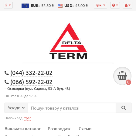
грн.
EUR:
52.50 ₴
USD:
45.00 ₴
(044) 332-22-02
(066) 592-22-02
0
– Осокорки (вул. Садова, 53-А буд. 43)
Пн-Пт с 8:00 до 17:00
Усюди
Наприклад:
трап
Викачати каталог
Розпродажі
Схеми