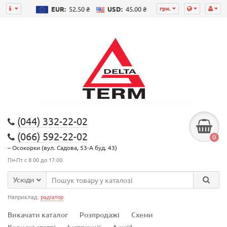
грн.
EUR:
52.50 ₴
USD:
45.00 ₴
(044) 332-22-02
(066) 592-22-02
0
– Осокорки (вул. Садова, 53-А буд. 43)
Пн-Пт с 8:00 до 17:00
Усюди
Наприклад:
радіатор
Викачати каталог
Розпродажі
Схеми