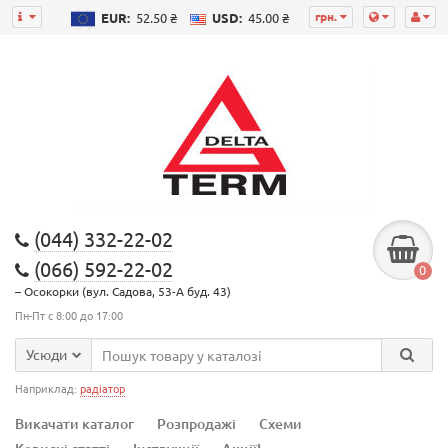
грн.
EUR:
52.50 ₴
USD:
45.00 ₴
(044) 332-22-02
(066) 592-22-02
0
– Осокорки (вул. Садова, 53-А буд. 43)
Пн-Пт с 8:00 до 17:00
Усюди
Наприклад:
радіатор
Викачати каталог
Розпродажі
Схеми