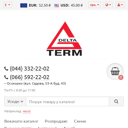
грн.
EUR:
52.50 ₴
USD:
45.00 ₴
(044) 332-22-02
(066) 592-22-02
0
– Осокорки (вул. Садова, 53-А буд. 43)
Пн-Пт с 8:00 до 17:00
Усюди
Наприклад:
насос
Викачати каталог
Розпродажі
Схеми