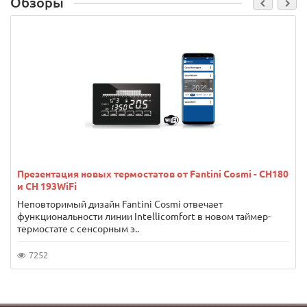
Обзоры
Презентация новых термостатов от Fantini Cosmi - CH180
и CH 193WiFi
Неповторимый дизайн Fantini Cosmi отвечает
функциональности линии Intellicomfort в новом таймер-
термостате с сенсорным э..
7252