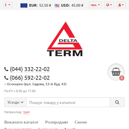
грн.
EUR:
52.50 ₴
USD:
45.00 ₴
(044) 332-22-02
(066) 592-22-02
0
– Осокорки (вул. Садова, 53-А буд. 43)
Пн-Пт с 8:00 до 17:00
Усюди
Наприклад:
трап
Викачати каталог
Розпродажі
Схеми