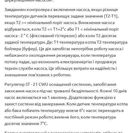
Завданням контролера є включення насоса, якщо різниця
температури датчиків перевищує задане значення (Т2-Т1),
якщо T2 >= мінімальний поріг насоса. Вимкнення насоса
відбувається, коли Т2 <= T1+2°с або T1 < мінімальний поріг
насоса - 2 ° C (фіксований гістерезис) або коли T2 досягає
заданої температури. Де: T1-температура котла T2-температура
бойлера (буфер). Ця дія запобігає непотрібне роботу насоса і
небажаного охолодження резервуара, коли температура
потоку падає, що економить електроенергію і продовжує
термін служби насоса. Це збільшує витрати на надійність і
зменшення пов'язаних з роботою.
Регулятор ST - 21 CWU оснащений системою, запобігання
закисання насоса під час тривалої бездіяльності. Кожні 10 днів
насос включається на 1 хвилину. Додатковою функцією є
захист системи від замерзання. Коли датчик температури котла
або бака побачить температуру нижче 6°с насос переходить в
постійний режим роботи; вимкне його, коли температура
досягне значення 7°С.
Корпус виготовлений з високоякісних матеріалів, стійких до