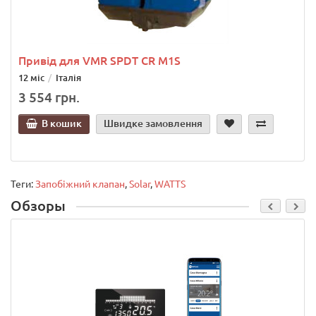
Привід для VMR SPDT CR M1S
12 міс
Італія
3 554 грн.
В кошик
Швидке замовлення
Теги:
Запобіжний клапан
,
Solar
,
WATTS
Обзоры