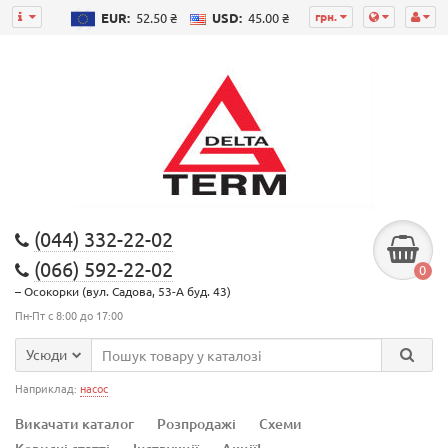
грн.
EUR:
52.50 ₴
USD:
45.00 ₴
(044) 332-22-02
(066) 592-22-02
0
– Осокорки (вул. Садова, 53-А буд. 43)
Пн-Пт с 8:00 до 17:00
Усюди
Наприклад:
насос
Викачати каталог
Розпродажі
Схеми