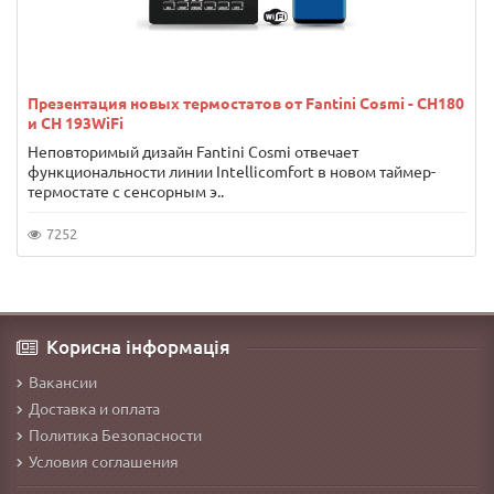
Презентация новых термостатов от Fantini Cosmi - CH180
и CH 193WiFi
Неповторимый дизайн Fantini Cosmi отвечает
функциональности линии Intellicomfort в новом таймер-
термостате с сенсорным э..
7252
Корисна інформація
Вакансии
Доставка и оплата
Политика Безопасности
Условия соглашения