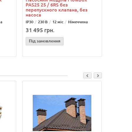
PAS25 25 / 6RS без
перепускного клапана, без
насоса
на
IP30
230 В
12 міс
Німеччина
31 495 грн.
Під замовлення