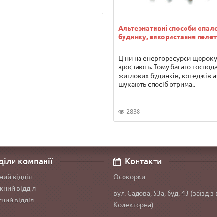
Альтернативні способи опал
будинку, використання пелет
Ціни на енергоресурси щороку
зростають. Тому багато господ
житлових будинків, котеджів а
шукають спосіб отрима..
2838
діли компанії
Контакти
ний відділ
Осокорки
ний відділ
вул. Садова, 53а, буд. 43 (заїзд з 
ний відділ
Колекторна)