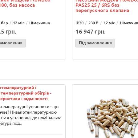
80, без насоса
PAS25 25 / 6RS без
перепускного клапана
 бар
12 міс
Німеччина
IP30
230 В
12 міс
Німеччи
5 грн.
16 947 грн.
замовлення
Під замовлення
отемпературний і
температурний обігрів -
еристики і відмінності
температурні установки - що
ачає? Низькотемпературною
ться установка, де номінальна
атура под..