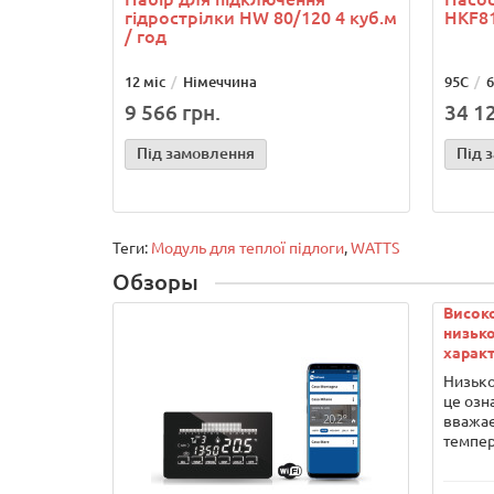
гідрострілки HW 80/120 4 куб.м
HKF81
/ год
12 міс
Німеччина
95С
6
9 566 грн.
34 12
Під замовлення
Під 
Теги:
Модуль для теплої підлоги
,
WATTS
Обзоры
Висок
низько
характ
Низько
це озн
вважає
темпер