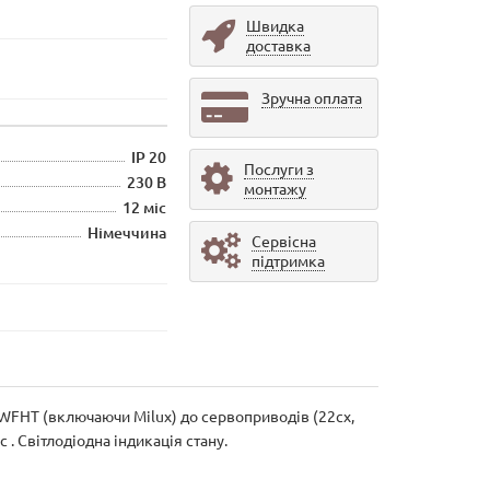
Швидка
доставка
Зручна оплата
IP 20
Послуги з
230 В
монтажу
12 міс
Німеччина
Сервісна
підтримка
, WFHT (включаючи Milux) до сервоприводів (22cx,
 . Світлодіодна індикація стану.