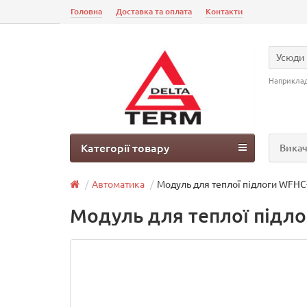
Головна
Доставка та оплата
Контакти
Усюди
Наприкла
Категорії товару
Викач
Автоматика
Модуль для теплої підлоги WFHC-
Модуль для теплої підло