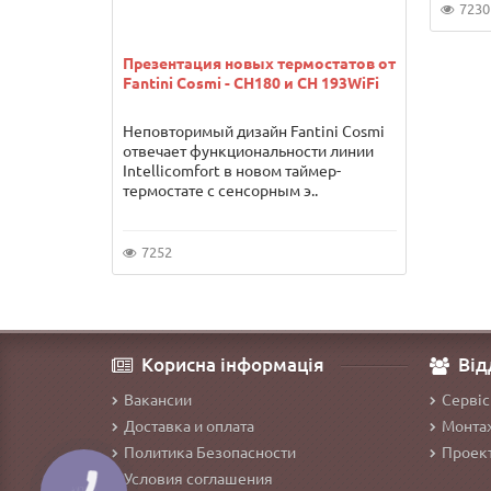
7230
Презентация новых термостатов от
Fantini Cosmi - CH180 и CH 193WiFi
Неповторимый дизайн Fantini Cosmi
отвечает функциональности линии
Intellicomfort в новом таймер-
термостате с сенсорным э..
7252
Корисна інформація
Від
Вакансии
Сервіс
Доставка и оплата
Монтаж
Политика Безопасности
Проект
Условия соглашения
КНОПКА