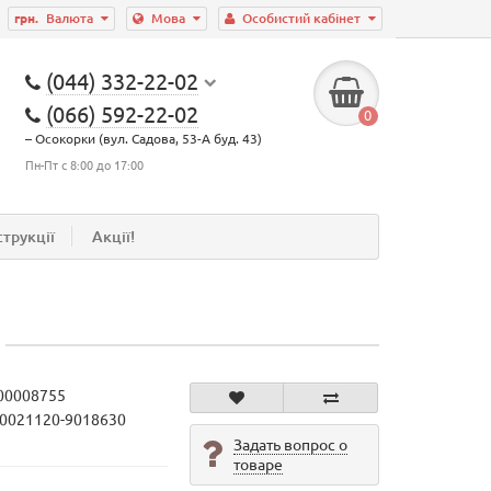
грн.
Валюта
Мова
Особистий кабінет
(044) 332-22-02
(066) 592-22-02
0
– Осокорки (вул. Садова, 53-А буд. 43)
Пн-Пт с 8:00 до 17:00
струкції
Акції!
00008755
10021120-9018630
Задать вопрос о
товаре