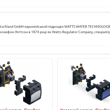
tschland GmbH-європейський підрозділ WATTS WATER TECHNOLOGIES
озефом Уоттсом в 1874 році як Watts Regulator Company, спеціалізу
сний модуль FlowBox
Насосний модуль FlowBo