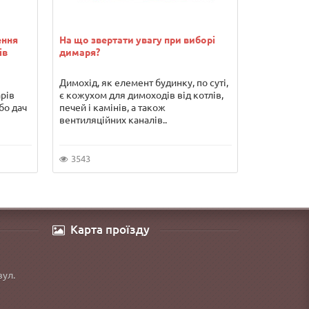
ення
На що звертати увагу при виборі
Водонагрів
ів
димаря?
переваги т
Димохід, як елемент будинку, по суті,
Погодьтеся
арів
є кожухом для димоходів від котлів,
гарячої во
бо дач
печей і камінів, а також
серйозних 
вентиляційних каналів..
якщо Ви хо
3543
5853
Карта проїзду
вул.