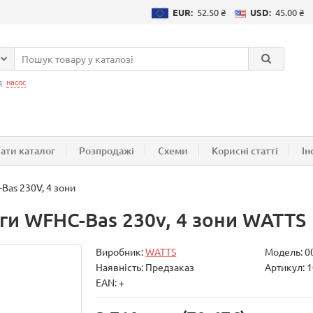
EUR:
52.50 ₴
USD:
45.00 ₴
д:
насос
ати каталог
Розпродажі
Схеми
Корисні статті
Ін
Bas 230V, 4 зони
ги WFHC-Bas 230v, 4 зони WATTS
Виробник:
WATTS
Модель:
0
Наявність: Предзаказ
Артикул: 
EAN: +