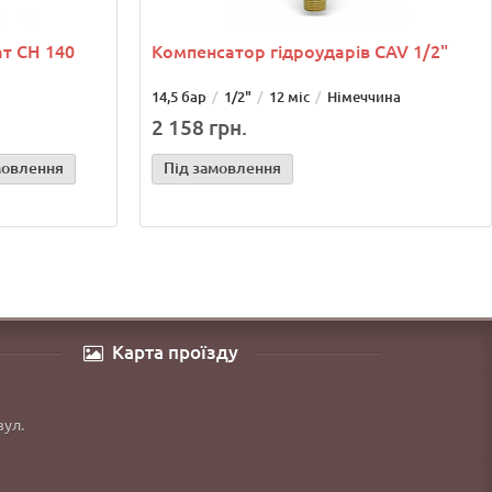
т СН 140
Компенсатор гідроударів CAV 1/2"
14,5 бар
1/2"
12 міс
Німеччина
2 158 грн.
мовлення
Під замовлення
Карта проїзду
вул.