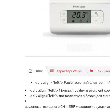
Опис
Характеристики
Техниче
< div align="left"> Радіочастотний електронн
< div align="left"> Монтаж на стіну, в втоплені к
< div align="left"> поставляється з базою для мо
за допомогою одного CH115RF можливо керувати дв