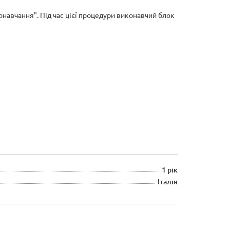
авчання". Під час цієї процедури виконавчий блок
1 рік
Італія