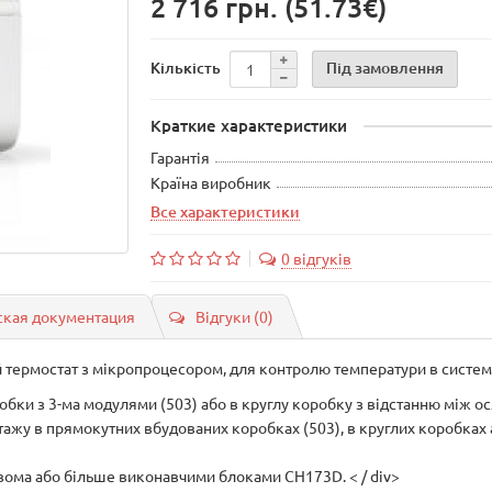
2 716 грн.
(51.73€)
Під замовлення
Кількість
Краткие характеристики
Гарантія
Країна виробник
Все характеристики
0 відгуків
ская документация
Відгуки (0)
ий термостат з мікропроцесором, для контролю температури в систем
оробки з 3-ма модулями (503) або в круглу коробку з відстанню між ос
нтажу в прямокутних вбудованих коробках (503), в круглих коробках а
ома або більше виконавчими блоками CH173D. < / div>