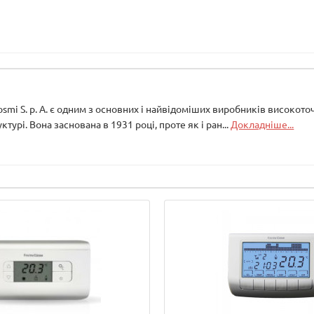
Cosmi S. p. A. є одним з основних і найвідоміших виробників високот
уктурі. Вона заснована в 1931 році, проте як і ран...
Докладніше...