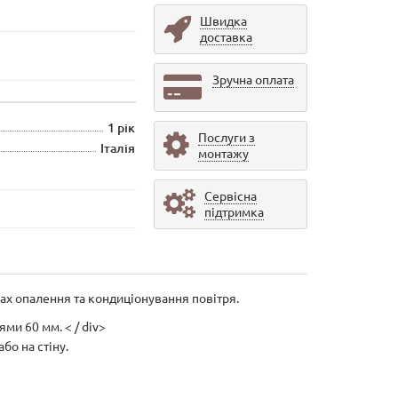
Швидка
доставка
Зручна оплата
1 рік
Послуги з
Італія
монтажу
Сервісна
підтримка
ах опалення та кондиціонування повітря.
ями 60 мм. < / div>
бо на стіну.