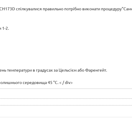
 CH173D спілкувалися правильно потрібно виконати процедуру"Самон
 1-2.
чень температури в градусах за Цельсієм або Фаренгейт.
колишнього середовища 45 °C. < / div>