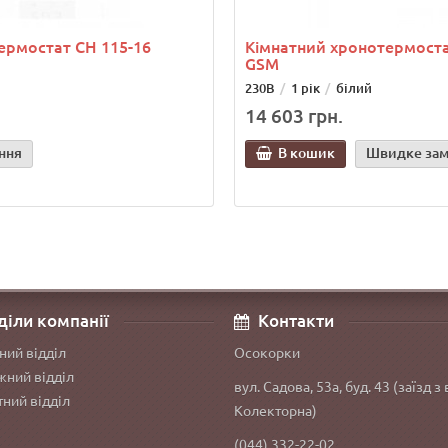
ермостат СН 115-16
Кімнатний хронотермоста
GSM
230В
1 рік
білий
14 603 грн.
ння
В кошик
Швидке за
діли компанії
Контакти
ний відділ
Осокорки
ний відділ
вул. Садова, 53а, буд. 43 (заїзд з 
ний відділ
Колекторна)
(044) 332-22-02