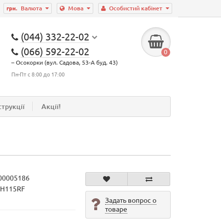
грн.
Валюта
Мова
Особистий кабінет
(044) 332-22-02
(066) 592-22-02
0
– Осокорки (вул. Садова, 53-А буд. 43)
Пн-Пт с 8:00 до 17:00
струкції
Акції!
00005186
CH115RF
Задать вопрос о
товаре