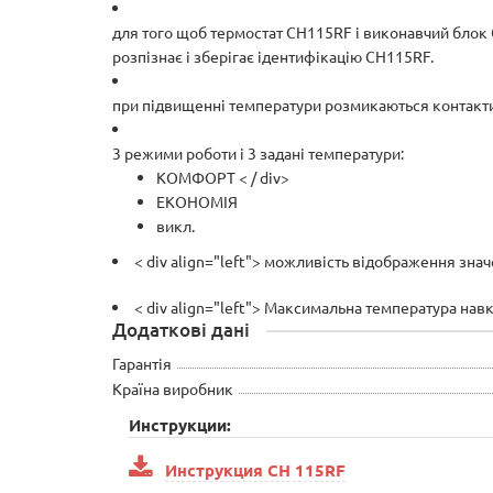
для того щоб термостат CH115RF і виконавчий блок
розпізнає і зберігає ідентифікацію CH115RF.
при підвищенні температури розмикаються контакти
3 режими роботи і 3 задані температури:
КОМФОРТ < / div>
ЕКОНОМІЯ
викл.
< div align="left"> можливість відображення зна
< div align="left"> Максимальна температура нав
Додаткові дані
Гарантія
Країна виробник
Инструкции:
Инструкция СH 115RF