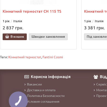
Кімнатний термостат СН 115 TS
Кімнатний т
1 рік
Італія
1 рік
Італія
2 837 грн.
3 381 грн.
В кошик
Швидке замовлення
Під замовле
Теги:
Кімнатний термостат
,
Fantini Cosmi
Корисна інформація
Від
Вакансии
Сервіс
Доставка и оплата
Монтаж
Политика Безопасности
Проект
Условия соглашения
КНОПКА
ЗВ'ЯЗКУ