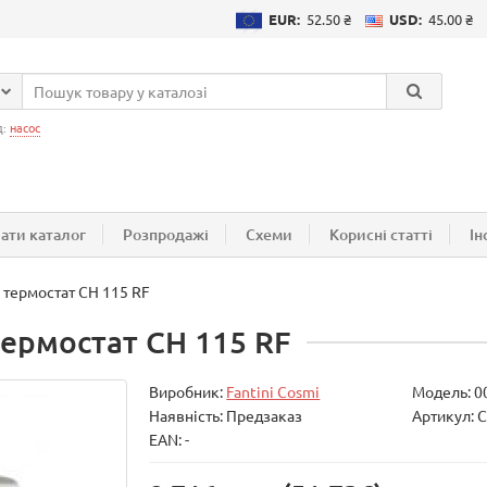
EUR:
52.50 ₴
USD:
45.00 ₴
д:
насос
ати каталог
Розпродажі
Схеми
Корисні статті
Ін
 термостат СН 115 RF
термостат СН 115 RF
Виробник:
Fantini Cosmi
Модель:
0
Наявність: Предзаказ
Артикул: 
EAN: -