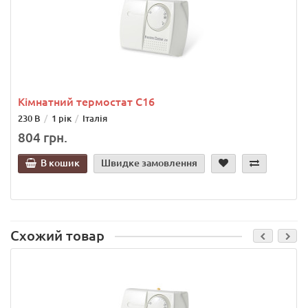
Кімнатний термостат С16
230 В
1 рік
Італія
804 грн.
В кошик
Швидке замовлення
Схожий товар