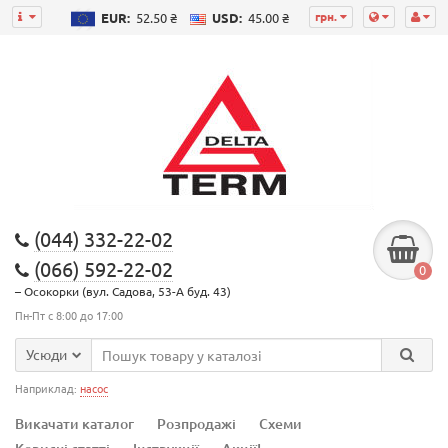
грн.
EUR:
52.50 ₴
USD:
45.00 ₴
(044) 332-22-02
(066) 592-22-02
0
– Осокорки (вул. Садова, 53-А буд. 43)
Пн-Пт с 8:00 до 17:00
Усюди
Наприклад:
насос
Викачати каталог
Розпродажі
Схеми