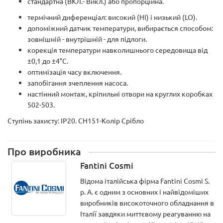
стандартна (ВКЛ.- Викл.) або пропорційна.
термічний диференціал: високий (HI) і низький (LO).
допоміжний датчик температури, вибирається способом:
зовнішній - внутрішній - для підлоги.
корекція температури навколишнього середовища від
±0,1 до ±4°C.
оптимізація часу включення.
запобігання зчеплення насоса.
настінний монтаж, кріпильні отвори на круглих коробках
502-503.
Ступінь захисту: IP20. CH151-Колір Срібло
Про виробника
Fantini Cosmi
Відома італійська фірма Fantini Cosmi S.
p. A. є одним з основних і найвідоміших
виробників високоточного обладнання в
Італії завдяки миттєвому реагуванню на