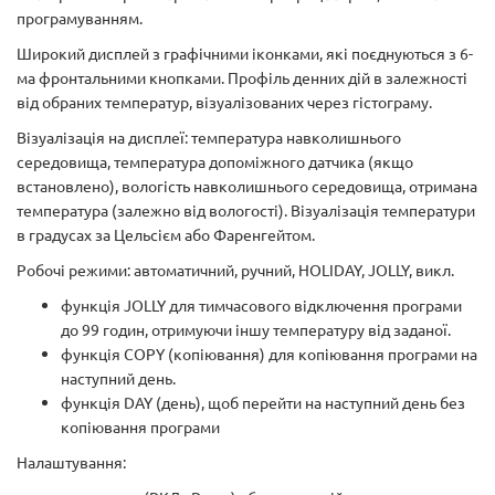
програмуванням.
Широкий дисплей з графічними іконками, які поєднуються з 6-
ма фронтальними кнопками. Профіль денних дій в залежності
від обраних температур, візуалізованих через гістограму.
Візуалізація на дисплеї: температура навколишнього
середовища, температура допоміжного датчика (якщо
встановлено), вологість навколишнього середовища, отримана
температура (залежно від вологості). Візуалізація температури
в градусах за Цельсієм або Фаренгейтом.
Робочі режими: автоматичний, ручний, HOLIDAY, JOLLY, викл.
функція JOLLY для тимчасового відключення програми
до 99 годин, отримуючи іншу температуру від заданої.
функція COPY (копіювання) для копіювання програми на
наступний день.
функція DAY (день), щоб перейти на наступний день без
копіювання програми
Налаштування: