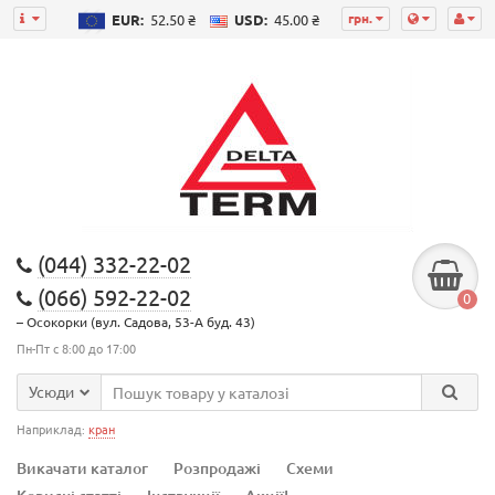
грн.
EUR:
52.50 ₴
USD:
45.00 ₴
(044) 332-22-02
(066) 592-22-02
0
– Осокорки (вул. Садова, 53-А буд. 43)
Пн-Пт с 8:00 до 17:00
Усюди
Наприклад:
кран
Викачати каталог
Розпродажі
Схеми