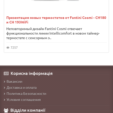
Презентация новых термостатов от Fantini Cosmi - CH180
и CH 193WiFi
Неповторимый дизайн Fantini Cosmi отвечает
функциональности линии Intellicomfort в новом таймер-
термостате с сенсорным э..
7257
Корисна інформація
Вакансии
Доставка и оплата
Политика Безопасности
Условия соглашения
Відділи компанії