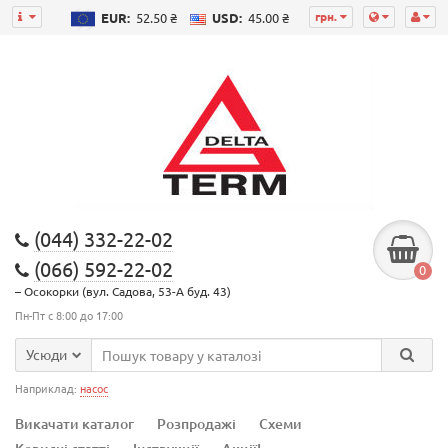
грн.
EUR:
52.50 ₴
USD:
45.00 ₴
(044) 332-22-02
(066) 592-22-02
0
– Осокорки (вул. Садова, 53-А буд. 43)
Пн-Пт с 8:00 до 17:00
Усюди
Наприклад:
насос
Викачати каталог
Розпродажі
Схеми