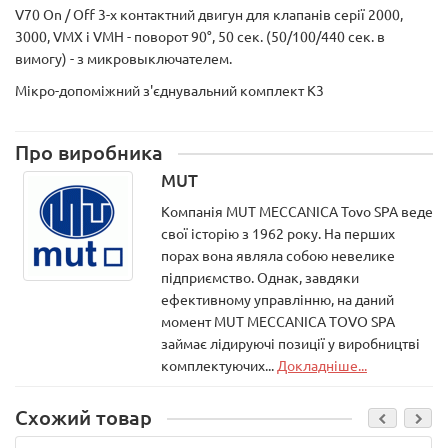
V70 On / Off 3-х контактний двигун для клапанів серії 2000,
3000, VMX і VMH - поворот 90°, 50 сек. (50/100/440 сек. в
вимогу) - з микровыключателем.
Мікро-допоміжний з'єднувальний комплект K3
Про виробника
MUT
Компанія MUT MECCANICA Tovo SPA веде
свої історію з 1962 року. На перших
порах вона являла собою невелике
підприємство. Однак, завдяки
ефективному управлінню, на даний
момент MUT MECCANICA TOVO SPA
займає лідируючі позиції у виробництві
комплектуючих...
Докладніше...
Схожий товар