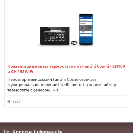
Презентация новых термостатов от Fantini Cosmi - CH180
и CH 193WiFi
Неповторимый дизайн Fantini Cosmi отвечает
функциональности линии Intellicomfort в новом таймер-
термостате с сенсорным э..
7257
Корисна інформація