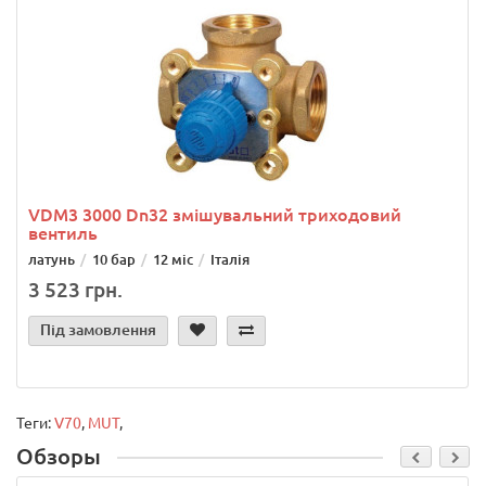
VDM3 3000 Dn32 змішувальний триходовий
вентиль
латунь
10 бар
12 міс
Італія
3 523 грн.
Під замовлення
Теги:
V70
,
MUT
,
Обзоры