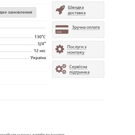
Швидка
дке замовлення
доставка
Зручна оплата
130°C
3/4"
Послуги з
12 міс
монтажу
Україна
Сервісна
підтримка
омийних машин, котлів та іншого.