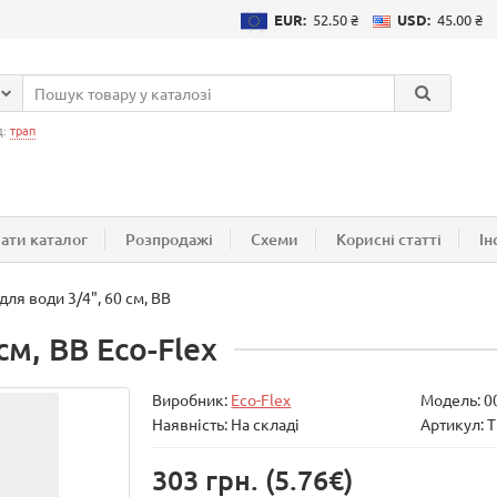
EUR:
52.50 ₴
USD:
45.00 ₴
д:
трап
ати каталог
Розпродажі
Схеми
Корисні статті
Ін
ля води 3/4", 60 см, ВВ
см, ВВ Eco-Flex
Виробник:
Eco-Flex
Модель:
0
Наявність: На складі
Артикул: 
303 грн.
(5.76€)