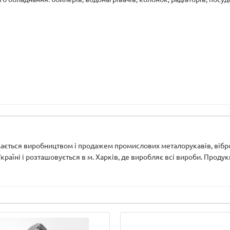
мається виробництвом і продажем промислових металорукавів, віброг
раїні і розташовується в м. Харків, де виробляє всі вироби. Продукц