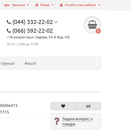
грн.
Валюта
Мова
Особистий кабінет
(044) 332-22-02
(066) 592-22-02
0
– Осокорки (вул. Садова, 53-А буд. 43)
Пн-Пт с 8:00 до 17:00
струкції
Акції!
00006473
T1715
Задать вопрос о
товаре