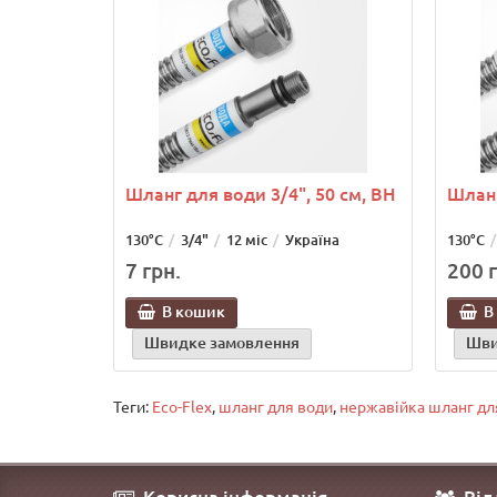
Шланг для води 3/4", 50 см, ВН
Шланг
130°C
3/4"
12 міс
Україна
130°C
7 грн.
200 г
В кошик
В
Швидке замовлення
Шви
Теги:
Eco-Flex
,
шланг для води
,
нержавійка шланг дл