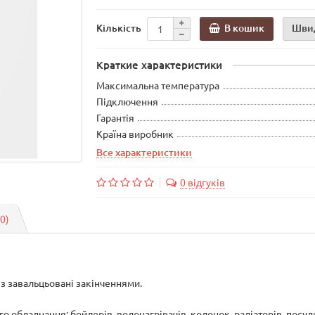
В кошик
Шви
Кількість
Краткие характеристики
Максимальна температура
Підключення
Гарантія
Країна виробник
Все характеристики
0 відгуків
(0)
з завальцьовані закінченнями.
обладнання: бойлерів, водонагрівачів, колонок, радіаторів, посуд