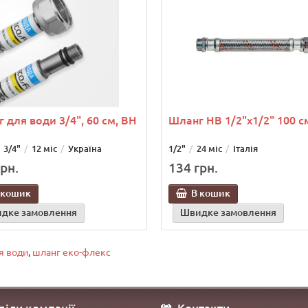
 для води 3/4", 60 см, ВН
Шланг НВ 1/2"х1/2" 100 с
3/4"
12 міс
Україна
1/2"
24 міс
Італія
рн.
134 грн.
 кошик
В кошик
дке замовлення
Швидке замовлення
я води
,
шланг еко-флекс